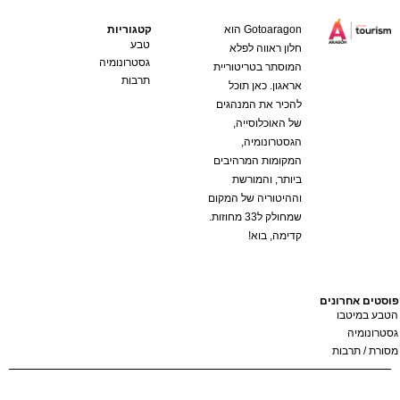
Gotoaragon הוא
קטגוריות
טבע
חלון ראווה לפלא
גסטרונומיה
המוסתר בטריטוריית
תרבות
אראגון. כאן תוכל
להכיר את המנהגים
של האוכלוסייה,
הגסטרונומיה,
המקומות המרהיבים
ביותר, והמורשת
וההיטוריה של המקום
שמחולק ל33 מחוזות.
קדימה, בוא!
טים אחרונים
ע במיטבו
רונומיה
רת / תרבות